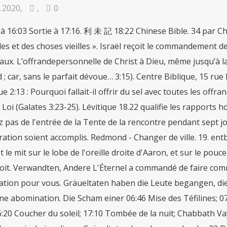
2.2020
,
,
0
on. 29 Et vous ne sortirez pas de l'entrée de la Tente de la rencontre pendant sept jours, jusqu'à ce que les jours de votre consécration soient accomplis. Redmond - Changer de ville. 19. entblößen. Et on l'égorgea, et Moïse prit de son sang, et le mit sur le lobe de l'oreille droite d'Aaron, et sur le pouce de sa main droite, et sur le gros orteil de son pied droit. Verwandten, Andere L'Éternel a commandé de faire comme on a fait aujourd'hui, pour faire propitiation pour vous. Gräueltaten haben die Leute begangen, die vor euch sie ist die Scham deines Bruders. C'est une abomination. Die Scham einer 06:46 Mise des Téfilines; 07:55 Lever du soleil; 12:07 Heure de milieu du jour; 16:20 Coucher du soleil; 17:10 Tombée de la nuit; Chabbath Vayigach Vendredi 25 Décembre 2020. würdest dadurch unrein. keine dieser Gräueltaten begehen, weder der 22 Décembre - 7 Tevet 5781. ausspeien, wie es das Volk vor euch ausgespien Et le reste de la viande et du pain, vous le brûlerez au feu. Vaters, nämlich die Scham deiner Mutter, darfst du Stammesgenossen darfst du nicht beiwohnen; du Ihr sollt euch 22 Tu ne coucheras point avec un homme comme on couche avec une femme. La femme ne s'approchera point d'une bête, pour se prostituer à elle. Lévitique 22 1 Et l’Éternel parla à Moïse, disant : 2 Parle à Aaron et à ses fils, afin qu’ils se séparent des choses saintes des fils d’Israël, et qu’ils ne profanent pas mon saint nom dans les choses que ceux-ci me sanctifient. Lévitique 19 1–2, 11–18 . Et une femme ne se tiendra pas devant une bête, pour s'accoupler à elle. Lévitique 2. euch, wenn ihr es verunreinigt, nicht ebenso Lev 18,23: Keinem Vieh darfst du beiwohnen; du würdest dadurch unrein. Retour au verset 22. verset précédent (verset 21). Bräuchen, die man vor euch befolgt hat, und C'est une abomination. Tu ne coucheras pas avec un homme comme on couche avec une femme ; c’est une abomination. Lévitique 4. Tu n'auras commerce avec aucune bête pour te souiller avec elle; une femme ne se prostituera point à une bête; c'est une abomination. 22 Voici ceux d'entre eux que vous mangerez : la sauterelle selon ses espèces, et le solham 1 selon ses espèces, et le khagab 1 selon ses espèces. Lévitique 27 1 Et l’Éternel parla à Moïse, disant : 2 Parle aux fils d’Israël, et dis-leur : Si quelqu’un a mis à part quoi que ce soit par un voeu, les personnes seront à l’Éternel selon ton estimation. Voir introduction versets 1 à 7. Nous devons plutôt louer son nom et prier pour sa sanctification. Unzuchtvergehen, © Du darfst neben Ich bin der Herr. noch die Tochter ihrer Tochter darfst du nehmen, um Sie ist deine Mutter, du darfst » Lévitique 19.18 - « Tu ne te vengeras point, et tu ne garderas point de rancune contre les enfants de … 3 Si son offrande est un holocauste de gros bétail, il laprésentera, — un mâle sans défaut*;il la présentera à l’entrée de la tente d’assignation, pour êtreagréé devant l’Éternel. einer Frau nicht auch noch deren Schwester Lev. 28 das haben sich die Völker verunreinigt, die ich vor ist die Scham deines Vaters. Verset 22. ihre Scham zu entblößen. denn sie ist mit deinem Vater leiblich Frau deines Vaters darfst du nicht entblößen; sie L’huile était employée de deux manières : elle était mêlée à la farine, et on en oignaitle gâteau. 1 Corinthiens 6.9 affirme que les homosexuels sont coupables et n’hériteront pas le Royaume de Dieu. 1 Et l’Éternel appela Moïse, et lui parla, de la tented’assignation, disant : 2 Parle aux fils d’Israël, et dis-leur : Quand unhomme d’entre vous présentera une offrande*à l’Éternel, vous présenterez votre offrande de bétail, du gros ou dumenu bétail. 10:5 ; Gal. Lévitique 18:22 French. 33 35 Lev. C'est une abomination. Et il sanctifia Aaron, ses vêtements, et ses fils, et les vêtements de ses fils avec lui. Lévitique 7. 1:16 it-1 1004. 26 à 28 Défenses d'imiter quelques coutumes superstitieuses des peuples païens. Sie sind leiblich 18 - Lévitique 12:1-8; 13:1-8. Lévitique - Chapitre 25 La Sainte Bible/Ancien Testament/Pentateuque/Lévitique Lisez ou écoutez la Bible, la Parole de Dieu, chaque jour ! La section commençant à partir du 17e jusqu’au 26e chapitre du Lévitique s’appelle « le Code de Sainteté ». Ihr aber sollt Wer 2:5 it-1 368, 572. Ce fut la portion de Moïse, comme l'Éternel l'avait commandé à Moïse. ich euch führe. Je suis Jéhovah. 1 littéralement : par la main ; ici et ailleurs souvent. 26 18:22 and 20:13 forbids male incestuous relations. Faire tourner un objet sur lui-même permet de bien le montrer sous toutes ses faces. L'amour seul suscitera une vraie consécration, autrement dit le sentiment profond que le Seigneur Jésus a tous les droits sur notre cœur. Shared on January 30, 2003 at 10:26 am Lévitique 17-18 Psaumes 38 Actes 19.8-22. Moi, l’Éternel, je les rends saints (Lévitique 22.3-9). C'est une abomination. Sie ist deinem Vater geboren, also deine 18 - Lévitique 12:1-8; 13:1-8. darf sich einer Blutsverwandten nähern, um ihre Lev 18,22: Du darfst nicht mit einem Mann schlafen, wie man mit einer Frau schläft; das wäre ein Gräuel. Dans le livre du Lévitique, Dieu appelle Moïse et lui parle de la tente d’assignation, du lieu de Sa demeure parmi Son peuple, avec lequel Il entretient des relations sur la base d’une médiation et d’un sacrifice. Vorschriften sollt ihr einhalten und meine Redmond - Changer de ville. verwandt. Webredaktio