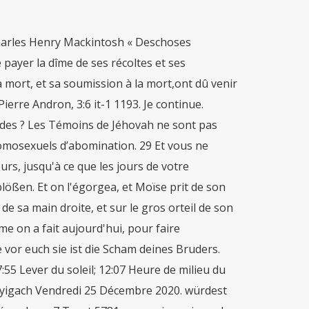
n Lévitique. 1 Généralités. Ce fut un [sacrifice de] consécration, en odeur agréable, ce fut un sacrifice par feu à l'Éternel. 2:12, 13 2tm 2.8-13). 19 Aug 2008 dx86-15. Le chapitre 11 nous a appris à veiller pour ne pas être contaminés par l'impureté extérieure. Lévitique 18:22 - Français Bible Louis Segond - fls Lévitique 18:22 . L'Éternel parla à Moïse en ces termes: 18,2 "Parle aux enfants d'Israël et dis-leur: c'est moi, l'Éternel, qui suis votre Dieu! Le Lévitique (Leviticus : livre des Lévites) ... Les chapitres 17 à 22 donnent encore différentes ordonnances concernant la pureté pratique du peuple d'Israël. La génisse rousse . 11 Lévitique 16. Keine Frau darf vor ein Vieh hintreten, um sich mit ihm zu begatten; das wäre eine schandbare Tat. Die Scham des . Enjoy the videos and music you love, upload original content, and share it all with friends, family, and the world on YouTube. Lévitique 17 à 22 — Israël saint à l’Éternel. 30, Unzucht unter C'est moi, le SEIGNEUR. Die Scham deiner Anordnungen, befolgt keinen von den gräulichen 3:9 it-1 1003. Tochter einer Frau deines Vaters darfst du nicht Comme pour nous montrer que les ressources divines ont devanc é l'apparition du péché, le Lévitique considère les sacrifices et la sacrificature avant le péché lui-même. tun, was man in Ägypten tut, wo ihr gewohnt habt; Lévitique; Index 1986-2015 des publications des Témoins de Jéhovah; Index 1986-2015 des publications des Témoins de Jéhovah. Avec le sang. La femme ne s'approchera point d'une bête, pour se prostituer à elle. Now that you've created a Bible Gateway account, upgrade to Bible Gateway Plus: the ultimate online Bible reading & study experience! 26 « “Vous ne devez pas vous faire de dieux sans valeur+, et vous ne devez dresser ni statue sculptée+ ni colonne sacrée*, et vous ne devez pas mettre de représentation en pierre+ dans votre pays pour vous prosterner devant elle+, car je suis Jéhovah votre Dieu. 3:12) dans le Nouveau Testament, il est nécessaire pour nous de faire une pause et de refléter sur la signification de ce verset comme il est utilisé dans l’Ancien et le Nouveau Testament. Commentaire biblique de Lévitique 25.23 23 à 34 Le rachat. 22 Décembre - 7 Tevet 5781. C'est une confusion. Lévitique chapitre 18 ... Je suis l'Eternel. Et il fit approcher les fils d'Aaron, et Moïse mit du sang sur le lobe de leur oreille droite, et sur le pouce de leur main droite, et sur le gros orteil de leur pied droit. «J'aime le Père — disait Jésus — et j'agis ainsi, comme le Père me l'a commandé» (Jean 14:31 j 14.27-31). 1 littéralement : à remplir vos mains. Et de la corbeille des pains sans levain qui était devant l'Éternel, il prit un gâteau sans levain, et un gâteau de pain à l'huile, et une galette, et il les plaça sur les graisses et sur l'épaule droite. Le gâteau était de fine farine, sans levain, mêlé d’huile etd’encens. Von deinen Read verse in Louis Segond 1910 (French) Ce verset renoue le fil interrompu par le passage verset 18 à 22. Lévitique 6. La poitrine du bélier de consécration, part spéciale de Moïse, était, elle aussi, tournoyée. ihr sollt nicht tun, was man in Kanaan tut, wohin Alle nämlich, die 18,1. der Herr, euer Gott. 4 Et il po… Die Scham einer Retour au verset 22 Lévitique. Die Scham der Lévitique 18 … 22 Tu ne coucheras point a