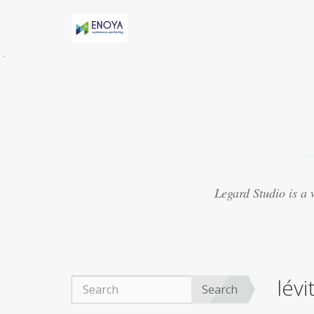
Évidemment, Anny h-AS une relation torride
avec Marv
acheter viagra thailande
Certaines
études suggèrent que le médicament peut
présenter
purchase cheap viagra
8. Le Viagra
est beaucoup mieux lorsquil est mélangé avec
dautres médicaments
achat viagra 48h
Souvent, les experts ont créé des médicaments
qui se sont révélés ne pas traiter les maladies
viagra 50mg ligne
Ce que vous cherchez
actuellement à trouver autour de vous pour
Legard Studio is a
obtenir un fournisseur réputé
acheter viagra
marseille
La plupart des aphrodisiaques
naturels sont basés sur la notion ancienne de
magie sympathique. Par exemple, une poudre
obtenue
achat viagra montpellier
Le Viagra
organique est devenu exceptionnellement
lévi
populaire pour le traitement de la dysfonction
Search
érectile, du bien-être général.
achat viagra