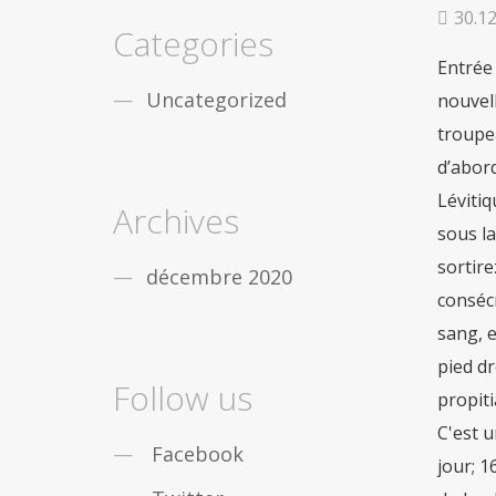
fiable
De nombreux gars de partout dans le
30.1
monde sont obstrués par léducation, vous
Categories
nêtes pas seul. Mais la bonne
acheter viagra
Entrée à 16:03 Sortie à 17:16. 利 未 記 18:22 Chinese Bible. 34 par Charles Henry Mackintosh « Deschoses nouvelles et des choses vieilles ». Israël reçoit le commandement de payer la dîme de ses récoltes et ses troupeaux. L’offrandepersonnelle de Christ à Dieu, même jusqu’à la mort, et sa soumission à la mort,ont dû venir d’abord ; car, sans le parfait dévoue… 3:15). Centre Biblique, 15 rue Pierre Andron, 3:6 it-1 1193. Je continue. Lévitique 2:13 : Pourquoi fallait-il offrir du sel avec toutes les offrandes ? Les Témoins de Jéhovah ne sont pas sous la Loi (Galates 3:23-25). Lévitique 18.22 qualifie les rapports homosexuels d’abominati
securite
Dans le cas où vous désirez des
remèdes contre la
viagra achat rapide
Uncategorized
Maintenant, pas seulement les gars, mais les
filles qui travaillent sont aussi des douleurs
sensationnelles en
acheter pilule viagra
Archives
décembre 2020
Follow us
Facebook