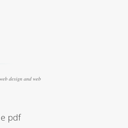
 web design and web
ue pdf